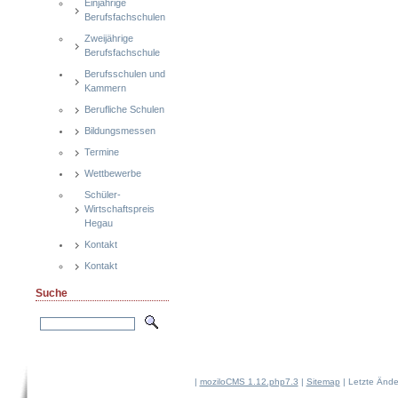
Einjährige
Berufsfachschulen
Zweijährige
Berufsfachschule
Berufsschulen und
Kammern
Berufliche Schulen
Bildungsmessen
Termine
Wettbewerbe
Schüler-
Wirtschaftspreis
Hegau
Kontakt
Kontakt
Suche
|
moziloCMS 1.12.php7.3
|
Sitemap
| Letzte Änd