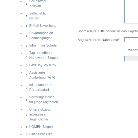
Berufswahl-
Zeitplan
Selbst aktiv
werden
E-Mail Bewerbung
Spamschutz: Bitte geben Sie das Ergebn
Erwartungen an
Schulabgänger
Angela Merkels Nachname*
Infos ... für Schüler
* Pflichtf
Tag des offenen
Handwerks Singen
GirlsDayBoysDay
Assistierte
Ausbildung (AsA)
mit besonderem
Förderbedarf
Beratungsstellen
für junge Migranten
Unterstützung
arbeitsloser
Jugendlicher
KOMEN Singen
Finanzielle Hilfe