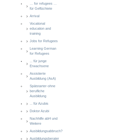
… for refugees …
für Geflüchtete
Arrival
Vocational
education and
training
Jobs for Refugees
Learning German
for Refugees
... für junge
Erwachsene
Assistierte
Ausbildung (AsA)
Spätstarter-ohne
berufliche
Ausbildung
... für Azubis
Doktor Azubi
Nachhilfe abH und
Weitere
Ausbildungsabbruch?
Ausbildungsberater